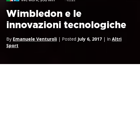
Wimbledon e le
innovazioni tecnologiche
By
Emanuele Venturoli
| Posted
July 6, 2017
| In
Altri
Sport
Wimbledon:
un evento atteso e acclamato nell’estate
britannica e una delle poche ricorrenze sportive seguite anche
da quel pubblico che normalmente non è fan del tennis. Come
le finali di
Coppa del Mondo
e i giochi olimpici,
Wimbledon
non è solo un torneo di tennis, ma un importante evento
culturale nel
panorama sportivo britannico
e non solo.
Tuttavia è solo negli ultimi anni che
Wimbledon
è riuscito a