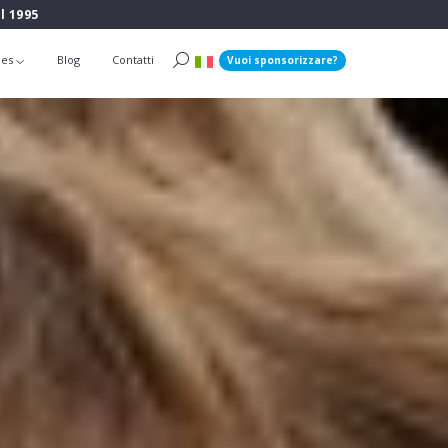
l 1995
ies
Blog
Contatti
Vuoi sponsorizzare?