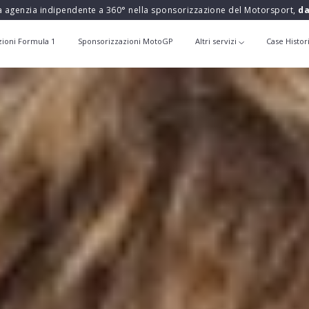
a agenzia indipendente a 360° nella sponsorizzazione del Motorsport,
da
zioni Formula 1
Sponsorizzazioni MotoGP
Altri servizi
Case Histor