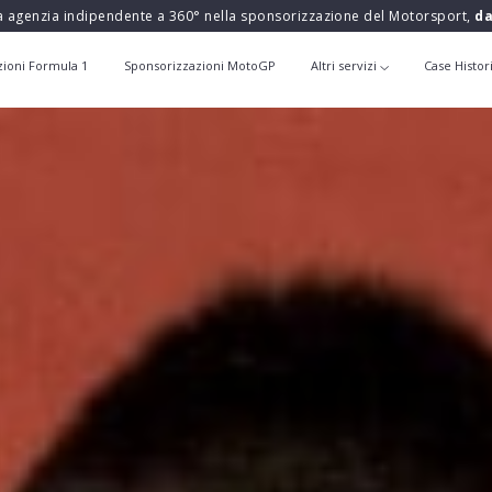
a agenzia indipendente a 360° nella sponsorizzazione del Motorsport,
da
zioni Formula 1
Sponsorizzazioni MotoGP
Altri servizi
Case Histor