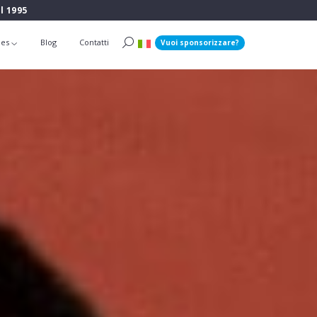
l 1995
ies
Blog
Contatti
Vuoi sponsorizzare?