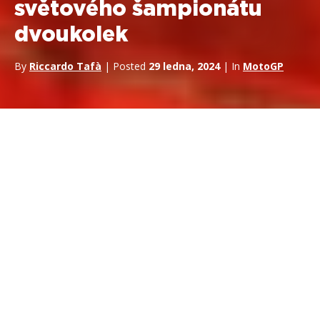
světového šampionátu
dvoukolek
By
Riccardo Tafà
| Posted
29 ledna, 2024
| In
MotoGP
Debut
MotoGP
v Indii,
na závodě
Buddh International
Circuit
je přelomovým okamžikem v análech motoristického
sportu. Je to transformační moment, který rozšiřuje
geografický dosah sportu a rozšiřuje jeho komunikační dopad.
Indie je známá svou vášní pro motocykly
a rostoucí
přítomností v globální ekonomice a stala se také významným
hráčem v motocyklovém průmyslu. Nejedná se pouze o závod
zařazený do kalendáře MotoGP, ale o přivítání celého národa
s bohatou kulturou a historií do světa profesionálního