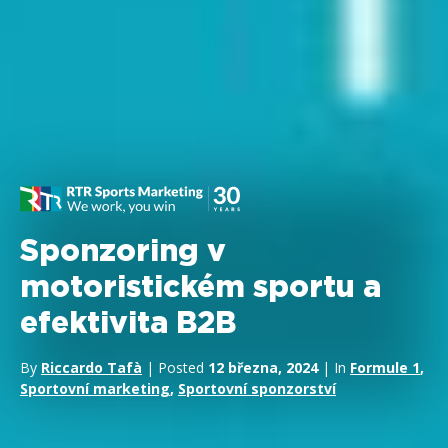
Sponzoring v
motoristickém sportu a
efektivita B2B
By
Riccardo Tafà
| Posted
12 března, 2024
| In
Formule 1
,
Sportovní marketing
,
Sportovní sponzorství