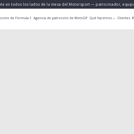
nte en todos los lados de la mesa del Motorsport — patrocinador, equi
ocinio de Fórmula 1
Agencia de patrocinio de MotoGP
Què hacemos
Clientes
B