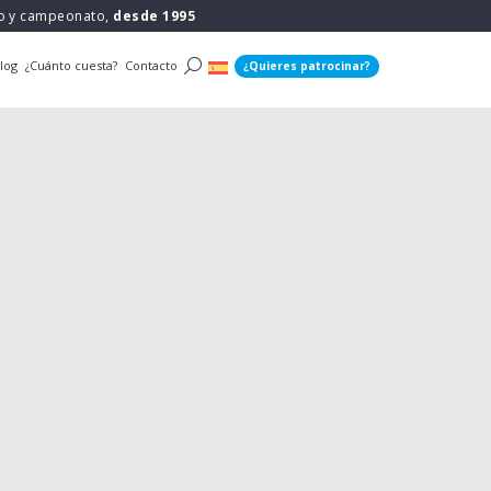
po y campeonato,
desde 1995
log
¿Cuánto cuesta?
Contacto
¿Quieres patrocinar?