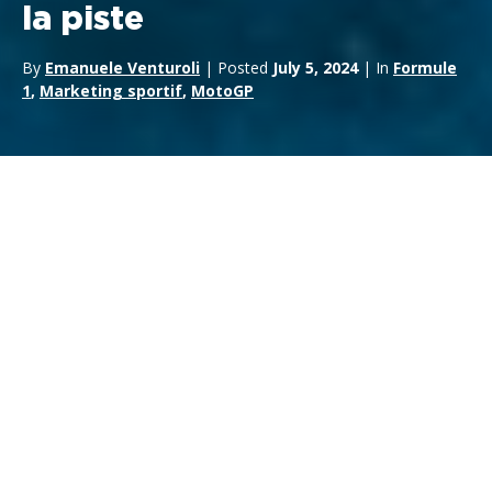
la piste
By
Emanuele Venturoli
| Posted
July 5, 2024
| In
Formule
1
,
Marketing sportif
,
MotoGP
Silverstone,
l’un des circuits les plus célèbres et les plus
prestigieux au monde, est un véritable sanctuaire pour les
passionnés d’automobile. Situé au cœur de la campagne
anglaise, ce circuit n’est pas seulement un lieu de
courses
automobiles extraordinaires
, mais aussi une expérience
passionnante pour tous ceux qui ont la chance de le visiter.
Dans cet article, nous explorons l’histoire légendaire de
Silverstone, ses courbes emblématiques, ses événements
incontournables et les expériences uniques qu’il offre à ses
visiteurs.