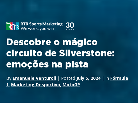
Descobre o mágico
circuito de Silverstone:
emoções na pista
By
Emanuele Venturoli
| Posted
July 5, 2024
| In
Fórmula
1
,
Marketing Desportivo
,
MotoGP
Silverstone,
uma das pistas mais famosas e prestigiadas do