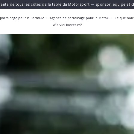
ante de tous les côtés de la table du Motorsport — sponsor, équipe et
parrainage pour la Formule 1
Agence de parrainage pour le MotoGP
Ce que nous
Wie viel kostet es?