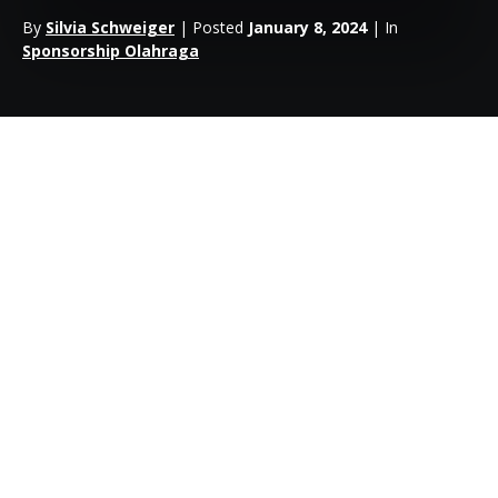
By
Silvia Schweiger
| Posted
January 8, 2024
| In
Sponsorship Olahraga
Anda mungkin tahu bahwa Anda ingin berinvestasi di bidang
olahraga, dan jenis olahraga apa yang sesuai dengan merek
Anda, serta bagaimana pelanggan Anda saat ini cenderung
merespons kemitraan merek tertentu – tetapi apakah Anda
benar-benar tahu apakah aktivasi yang Anda rencanakan
dengan cermat akan berhasil?
Jawabannya adalah, mungkin tidak. Satu-satunya hal yang
dapat dilakukan dalam situasi ini adalah belajar dari yang
terbaik dari apa yang telah dilakukan sebelumnya – jadi, di sini
kami telah memberikan Anda pilihan
contoh aktivasi
sponsorship
terbaik
dalam olahraga
belakangan ini agar
Anda dapat mulai mendapatkan gambaran tentang apa yang