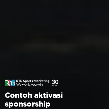
Contoh aktivasi
sponsorship