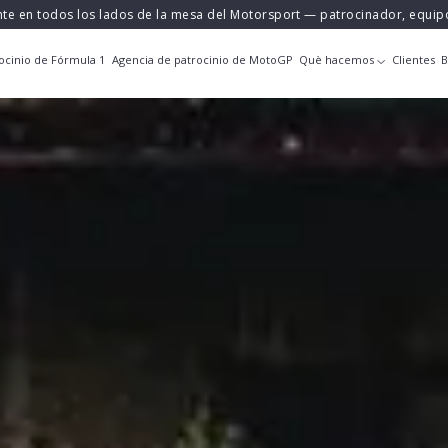
nte en todos los lados de la mesa del Motorsport — patrocinador, equi
ocinio de Fórmula 1
Agencia de patrocinio de MotoGP
Què hacemos
Clientes
B