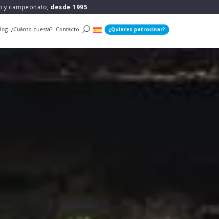
po y campeonato,
desde 1995
log
¿Cuánto cuesta?
Contacto
¿Quieres patrocinar?