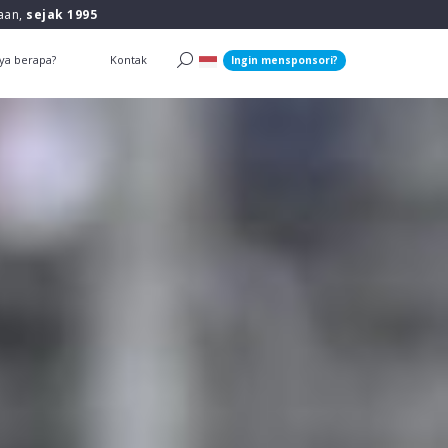
raan,
sejak 1995
ya berapa?
Kontak
Ingin mensponsori?