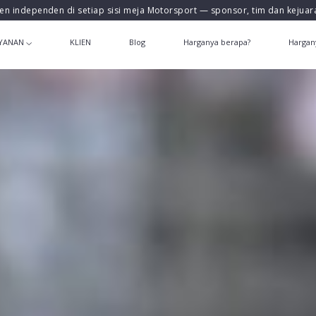
en independen di setiap sisi meja Motorsport — sponsor, tim dan kejua
YANAN
KLIEN
Blog
Harganya berapa?
Hargan