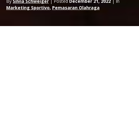
By
Silvia Schweiger
| Posted
December 21, 2022
| In
Marketing Sportivo
,
Pemasaran Olahraga
24 Hours Business School dan RTR
Sports Marketing kembali bekerja
sama untuk edisi ketiga dari
program master dalam bidang
Pemasaran dan Sponsorship
Olahraga. Proyek pelatihan
spesialisasi bagi mereka yang ingin
mendekati dunia olahraga motor
profesional dengan kompetensi,
spesialisasi dan pengetahuan praktis