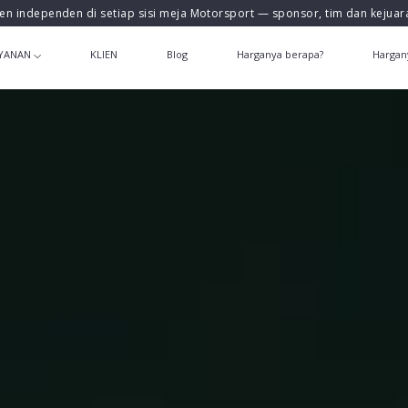
en independen di setiap sisi meja Motorsport — sponsor, tim dan kejua
YANAN
KLIEN
Blog
Harganya berapa?
Hargan