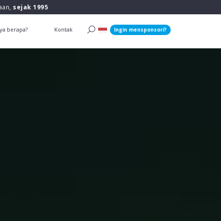
raan,
sejak 1995
ya berapa?
Kontak
Ingin mensponsori?