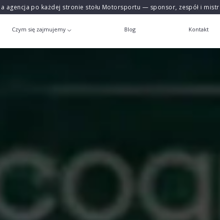
na agencja po każdej stronie stołu Motorsportu — sponsor, zespół i mist
Czym się zajmujemy
Blog
Kontakt