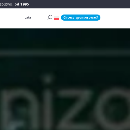
rzostwo,
od 1995
Lata
Chcesz sponsorować?