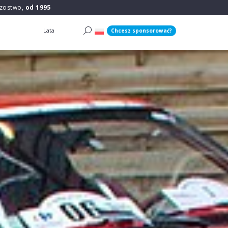
rzostwo,
od 1995
Lata
Chcesz sponsorować?