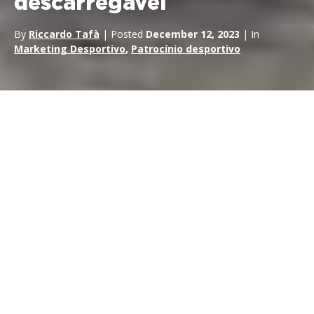
descarregável
By
Riccardo Tafà
| Posted
December 12, 2023
| In
Marketing Desportivo
,
Patrocínio desportivo
O novo calendário do
Campeonato do Mundo de
Superbikes (WSBK)
2024, que promete uma época
emocionante e cheia de acontecimentos. O calendário
apresenta 12 rondas distribuídas por vários circuitos bem
conhecidos, com a adição de dois novos locais. A adição do
Circuito
de Balaton Park
, na Hungria, e do
Circuito de
Cremona
, em Itália, traz uma nova emoção ao campeonato,
oferecendo aos pilotos, equipas e fãs a oportunidade de
experimentarem estas novas pistas pela primeira vez.
Na época de 2024, a Itália vai acolher duas rondas, com o