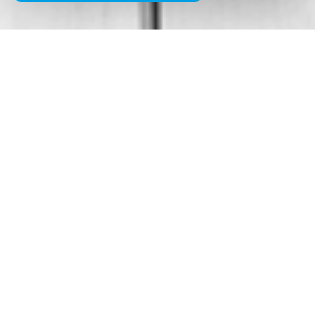
Piaggio,
a marca automóvel baseada em Pontedera, e
o gigante da indústria cosmética Coty chegaram a um
acordo para a primeira fragrância
com a marca Vespa
.
Traço de união para este acordo, mais uma vez, é o
trabalho e a perícia da
RTR Sports marketing
.