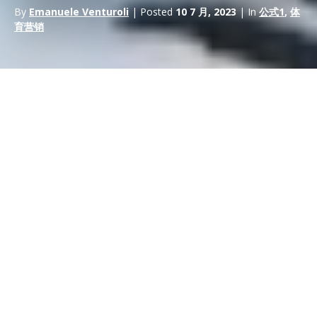
By
Emanuele Venturoli
| Posted
10 7 月, 2023
| In
公式1
,
体
育营销
一級方程式系列賽的浮華、魅力和奇觀已經找到了合適的新家 – 拉
斯維加斯。
F1 拉斯維加斯大獎賽
是
F1 組織
的一項重大戰略決策，將體育娛樂
提升到令人眼花繚亂的新高度。
b>為什麼選拉斯維加斯？
簡而言之，F1 選擇將自己定位在
光之城
不亞於一個大膽而勇敢的
舉動——也可能是迄今為止最具戰略意義的舉動。為了將頂級賽車
帶入
美國流行文化
的中心，F1 組織已牢牢地紮根於美國的娛樂之
都。