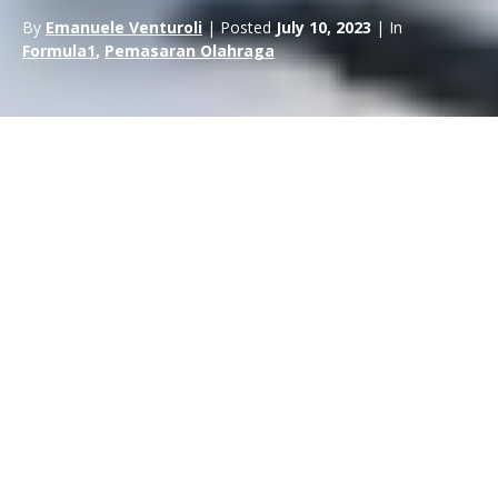
By
Emanuele Venturoli
| Posted
July 10, 2023
| In
Formula1
,
Pemasaran Olahraga
Kemewahan, kemegahan, dan tontonan dari seri Formula 1
telah menemukan rumah baru yang pas – Las Vegas.
Grand Prix F1 Las Vegas
merupakan keputusan strategis
yang penting oleh
Organisasi F1
membawa hiburan olahraga
ke tingkat yang lebih tinggi.
Mengapa Las Vegas?
Singkatnya, pilihan Formula 1 untuk memposisikan diri di
Kota
Cahaya
adalah langkah yang berani dan berani – dan mungkin
yang paling strategis. Dalam upaya untuk membawa kelas
utama balap mobil ke jantung
budaya pop Amerika
,