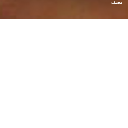
مصنف
لا يمكن لأي عائق أن يوقفك طالما أن الرغبة في الطيران أقوى من
الخوف من السقوط
–
أنجيلو دي باسكاليس
مجلة ML
هي المغامرة التحريرية الجديدة
لميركو لازاري
: رحلة عبر
التصوير الفوتوغرافي والرياضة والثقافة والألوان. ميركو لازاري هو أحد
أشهر المصورين الفوتوغرافيين وأكثرهم تقديراً في
بطولات العالم
للدراجات النارية
والسوبر بايك
وقد التقط بعضاً من أشهر اللقطات في
رياضة السيارات
. يشرفنا أن نستضيف أعماله على صفحاتنا. يمكنك قراءة
العدد الكامل من
مجلة ML
على الرابط أدناه.
ها نحن ذا، عدنا إلى المسار الصحيح. أخيراً
قليلون، 15 منا، لكننا هناك. وبكل فخر.
كل شيء مختلف، كل شيء غريب.