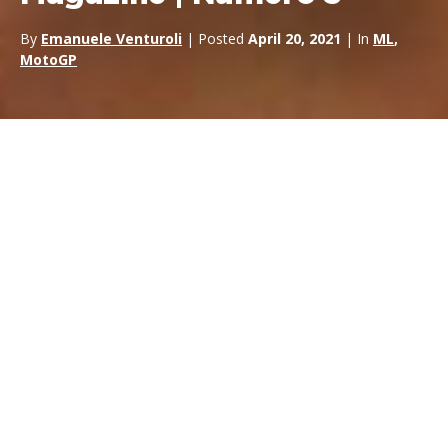
By
Emanuele Venturoli
| Posted
April 20, 2021
| In
ML
,
MotoGP
Nessun ostacolo potrà fermarti fino a che la voglia di volare
sarà più forte della paura di cadere
– Angelo de Pascalis
ML Magazine
è la nuova avventura editoriale di
Mirco
Lazzari
: un viaggio tra fotografia, sport, cultura e colori. Mirco
Lazzari è uno dei più conosciuti e apprezzati fotografi del
Mondiale MotoGP
e
Superbike
e ha realizzato alcuni degli
scatti più celebri di tutto il
motorsport.
Siamo onorati di
potere ospitare il suo lavoro sulle nostre pagine. Potete
leggere l’edizione completa di
ML Magazine
al link
sottostante.