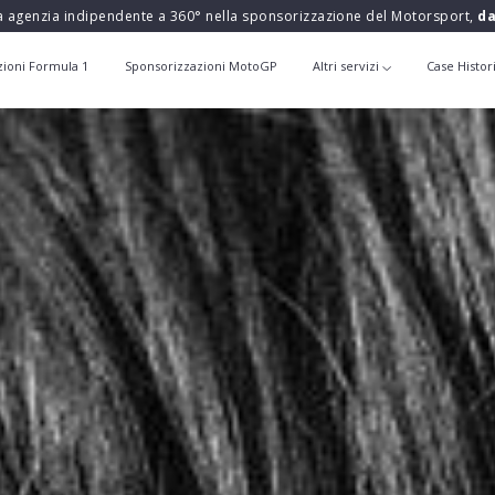
a agenzia indipendente a 360° nella sponsorizzazione del Motorsport,
da
zioni Formula 1
Sponsorizzazioni MotoGP
Altri servizi
Case Histor