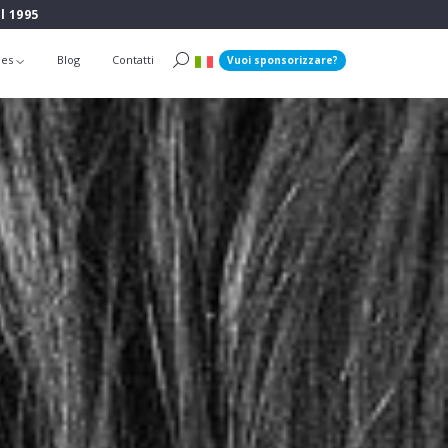
l 1995
ies
Blog
Contatti
Vuoi sponsorizzare?