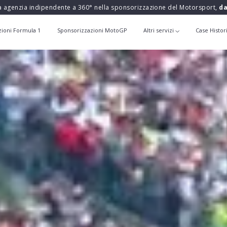
a agenzia indipendente a 360° nella sponsorizzazione del Motorsport,
da
zioni Formula 1
Sponsorizzazioni MotoGP
Altri servizi
Case Histor