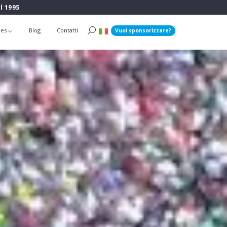
l 1995
ies
Blog
Contatti
Vuoi sponsorizzare?