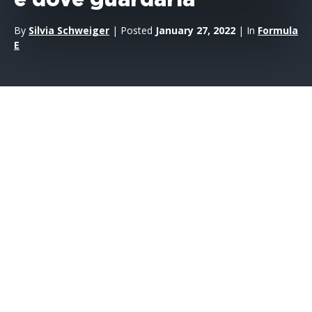
e dove guardarla
By
Silvia Schweiger
| Posted
January 27, 2022
| In
Formula
E
L’ABB
FIA Formula E
World Championship ritorna di nuovo
questo venerdì e sabato, 28 e 29 gennaio a Diriyah, con i
round di apertura della stagione 8 dal cuore storico dell’Arabia
Saudita con il pubblico di nuovo presente ad assistere alle gare
dalle tribune.
La stagione numero 8 si prospetta
entusiasmante e ricca di novità.
Una griglia di partenza ultra-
competitiva composta da 12 squadre e 22 top driver
provenienti da tutto il mondo per contendersi il primo posto
nell’unico campionato per monoposto completamente
elettrico.