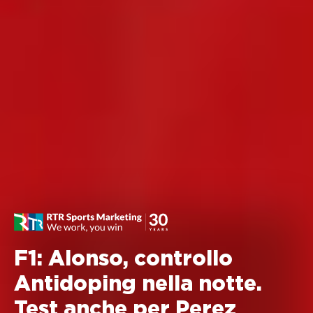
F1: Alonso, controllo
Antidoping nella notte.
Test anche per Perez