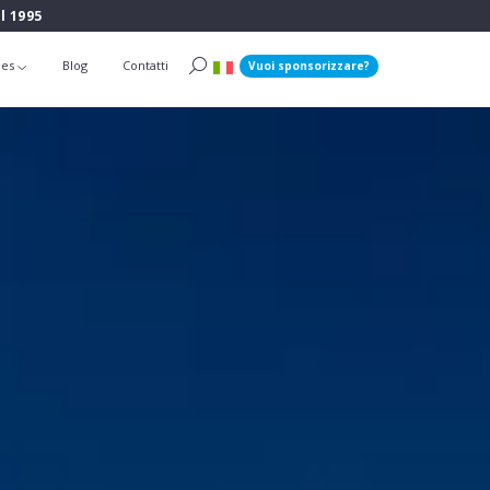
l 1995
ies
Blog
Contatti
Vuoi sponsorizzare?