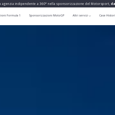
a agenzia indipendente a 360° nella sponsorizzazione del Motorsport,
da
zioni Formula 1
Sponsorizzazioni MotoGP
Altri servizi
Case Histor