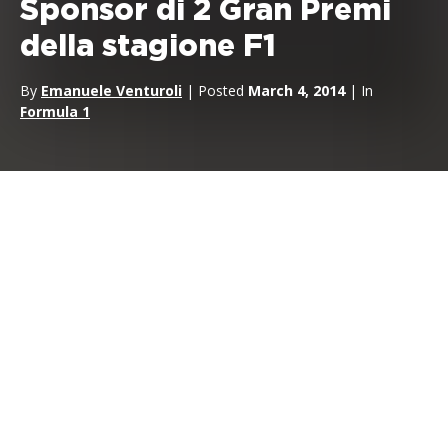
Sponsor di 2 Gran Premi
della stagione F1
By
Emanuele Venturoli
| Posted
March 4, 2014
| In
Formula 1
Pirelli
darà il nome a due
gran Premi
della Stagione 2014 di
Formula 1
. Il produttore italiano di pneumatici è dal 2011
fornitore unico del Campionato, nonostante diversi momenti
controversi, ma questa è la prima volta in cui il nome del
colosso milanese apparirà come sponsor dei weekend di gara.
Il
Gran Premio di Spagna
che si svolgerà in
Maggio
a
Barcellona andrà sotto la denominazione di “Formula 1
Gran
Premio de Espana Pirelli
“, mentre la gara di
Budapest
a