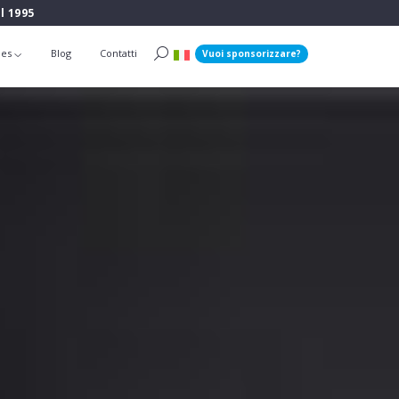
l 1995
ies
Blog
Contatti
Vuoi sponsorizzare?