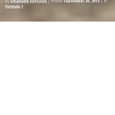
By
Emanuele Venturoli
| Posted
September 20, 2013
| In
Formula 1
La Formula Uno lascia l’Europa, con il Mondiale che torna in