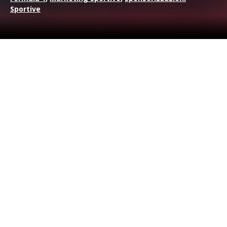
Sportive
Il
Team Williams F1
ha annunciato una nuova partnership
pluriennale con la multinazionale brasiliana
Petrobras.
Williams
e
Petrobras
hanno una storia di collaborazione
tecnologica che comincia nel
1998,
quando il
Team
ha iniziato
ad usare carburanti
Petrobras.
La collaborazione tecnica
continua dunque, con lo scopo di sviluppare e produrre
carburanti e lubrificanti specifici per il motorspor
t,
utilizzabili dal team
Williams
fin dal prossimo anno.
Specialmente con il nuovo regolamento, infatti, che richiede
che i Team sfruttino meglio l’energia generata dalla
combustione, sarà importante per le scuderie avviare
partnership che permettano di portare nuova expertise