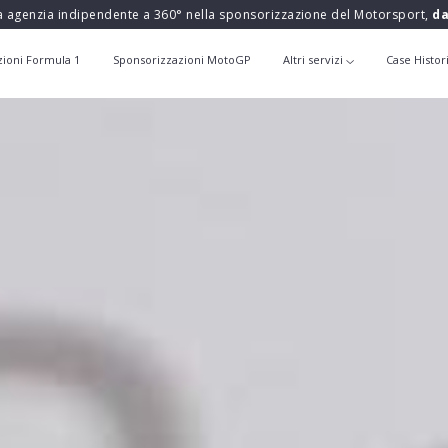
a agenzia indipendente a 360° nella sponsorizzazione del Motorsport,
da
zioni Formula 1
Sponsorizzazioni MotoGP
Altri servizi
Case Histor