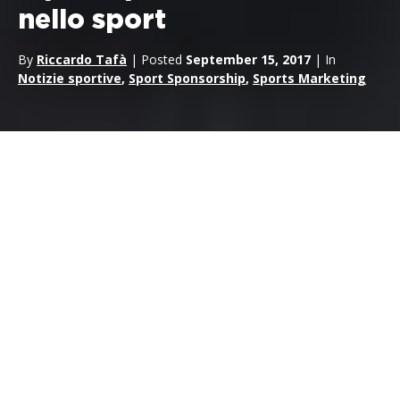
nello sport
By
Riccardo Tafà
| Posted
September 15, 2017
| In
Notizie sportive
,
Sport Sponsorship
,
Sports Marketing
Tipi di sponsorizzazione nello
sport: Quanti sono?
Se sei un marchio che vuole entrare nel mondo delle
sponsorizzazioni sportive
, è probabile che tu abbia molte
domande e che ti chieda quanti tipi di sponsorizzazioni
esistono nello sport… Ma non preoccuparti, perché ce lo
chiedono spesso e noi siamo pronti a darti le risposte