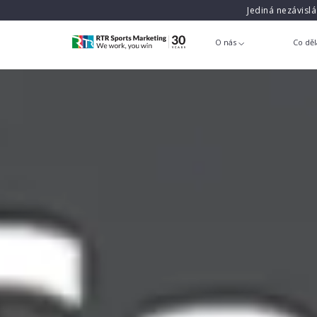
Jediná nezávisl
O nás
Co dě