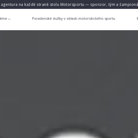
á agentura na každé straně stolu Motorsportu — sponzor, tým a šampioná
láme
Poradenské služby v oblasti motoristického sportu