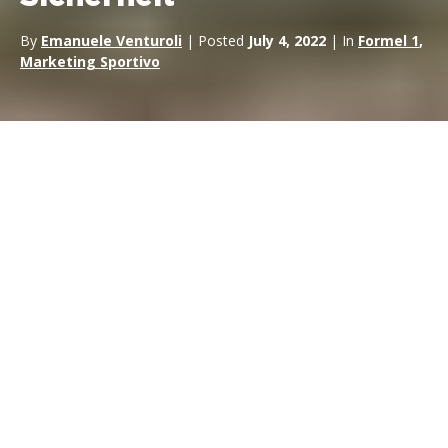
By
Emanuele Venturoli
| Posted
July 4, 2022
| In
Formel 1
,
Marketing Sportivo
Fotografie eines Sports, der
viel mehr ist als nur ein Spiel,
sondern eine einzigartige
Plattform für Entwicklung und
Forschung. Und das könnte uns
morgen das Leben retten, so
wie es gestern das von Zhou