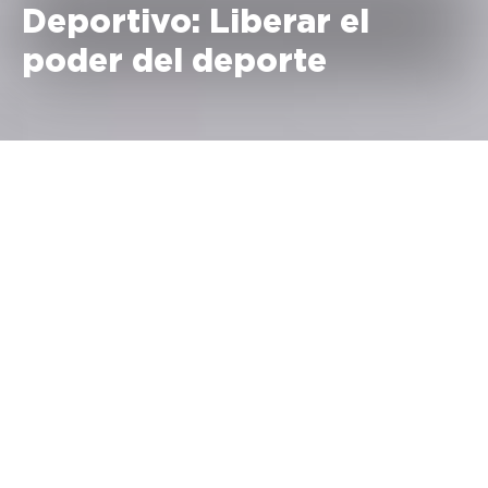
Deportivo: Liberar el
poder del deporte
Las agencias de marketing deportivo tienen un encanto
especial: tienen el encanto creativo y estratégico del
marketing, pero conservan la emoción, el entusiasmo y la
pasión del deporte. Si eres un fanático de ambos mundos, es
la materia de los sueños. Aunque todo esto es cierto, sin
embargo es sólo una cara de la moneda. Por otro lado, lejos
de los focos, las empresas de marketing deportivo hacen gran
parte del trabajo pesado cuando se trata de investigar, medir,
negociar, afinar y editar. Es un mundo fascinante, aunque
complejo, donde las largas horas de oficina crean la base para
los extravagantes y extravagantes arrebatos que vemos en los
medios de comunicación.