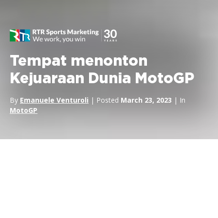
Tempat menonton
Kejuaraan Dunia MotoGP
By
Emanuele Venturoli
| Posted
March 23, 2023
| In
MotoGP
Sebagai salah satu ajang balap motor paling populer di dunia,
MotoGP
Kejuaraan Dunia
wajib ditonton oleh semua
penggemar balap. Baik Anda seorang penggemar