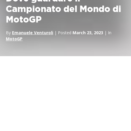
Campionato del Mondo di
MotoGP
By
Emanuele Venturoli
| Posted
March 23, 2023
| In
MotoGP
La MotoGP è uno degli eventi motociclistici più popolari al
mondo.
Campionato del Mondo
è un appuntamento
imperdibile per tutti gli appassionati di corse. Sia che siate tifosi
esperti o che abbiate appena iniziato, ci sono diversi modi per
seguire il campionato e rimanere aggiornati su tutti gli ultimi
sviluppi.
Innanzitutto, è importante capire le basi del campionato