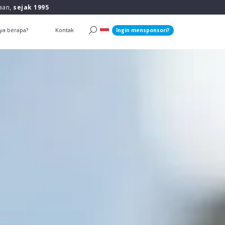
raan,
sejak 1995
ya berapa?
Kontak
Ingin mensponsori?