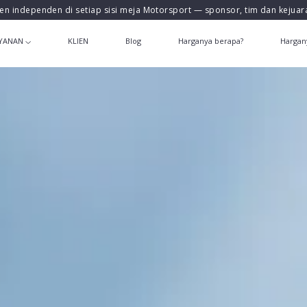
en independen di setiap sisi meja Motorsport — sponsor, tim dan kejua
YANAN
KLIEN
Blog
Harganya berapa?
Hargan