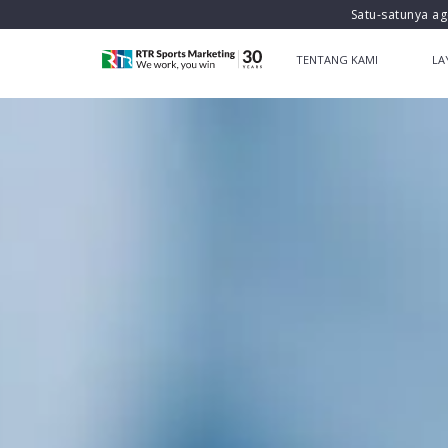
Satu-satunya ag
TENTANG KAMI
LA