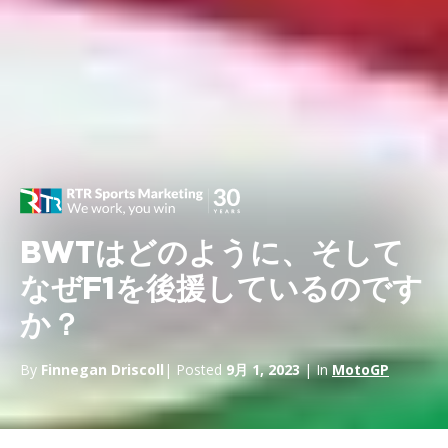
BWTはどのように、そして
なぜF1を後援しているのです
か？
By
Finnegan Driscoll
| Posted
9月 1, 2023
| In
MotoGP