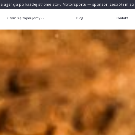
na agencja po każdej stronie stołu Motorsportu — sponsor, zespół i mist
Czym się zajmujemy
Blog
Kontakt