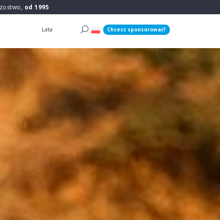
rzostwo,
od 1995
Lata
Chcesz sponsorować?