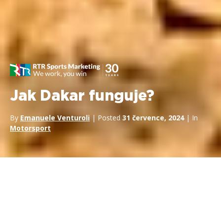
Jak Dakar funguje?
By
Emanuele Venturoli
| Posted
31 července, 2024
| In
Motorsport
La
Dakar
je jednou z nejextrémnějších a
nejzajímavějších
motoristických soutěží na světě. Od svého vzniku zaujala