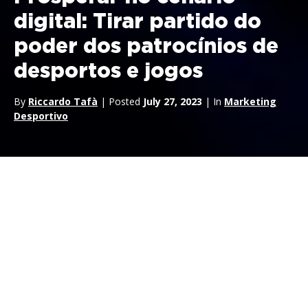
digital: Tirar partido do
poder dos patrocínios de
desportos e jogos
By
Riccardo Tafà
| Posted
July 27, 2023
| In
Marketing
Desportivo
O século XXI assistiu a um aumento sem precedentes da
popularidade dos
desportos electrónicos e jogos
. Esta ascensão meteórica oferece às marcas com visão de
futuro uma oportunidade de ouro para entrarem neste
mercado lucrativo. Através de