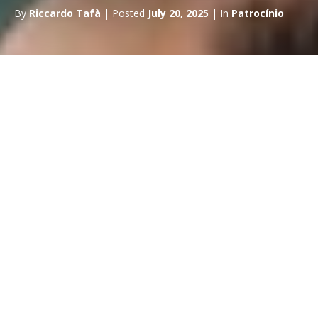
By
Riccardo Tafà
| Posted
July 20, 2025
| In
Patrocínio
Se és um entusiasta do marketing desportivo, basta uma
rápida pesquisa na Internet para te deparares com uma
pergunta bastante peculiar: “o que é que tu
vantagens e
desvantagens do patrocínio desportivo? ?”
Em suma,
que benefícios de patrocínio
posso esperar do meu
programa de marketing desportivo?
Felizmente, na RTR Sports Marketing estamos aqui para te
aconselhar sobre estas questões, bem como sobre coisas que
podem não funcionar tão bem. Aqui estão algumas das
nossas ideias iniciais….
Prós e contras do patrocínio