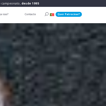
 e campeonato,
desde 1995
a isso?
Contacto
Quer Patrocinar?