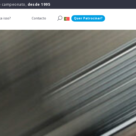
 e campeonato,
desde 1995
a isso?
Contacto
Quer Patrocinar?