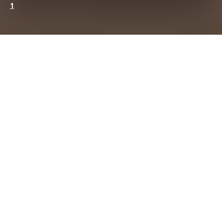
1
I
rumors
provenienti dal
paddock
vogliono il
Team Lotus F1