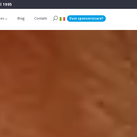
l 1995
ies
Blog
Contatti
Vuoi sponsorizzare?