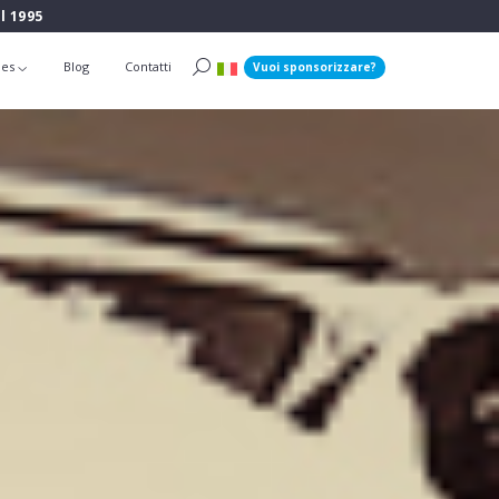
l 1995
ies
Blog
Contatti
Vuoi sponsorizzare?