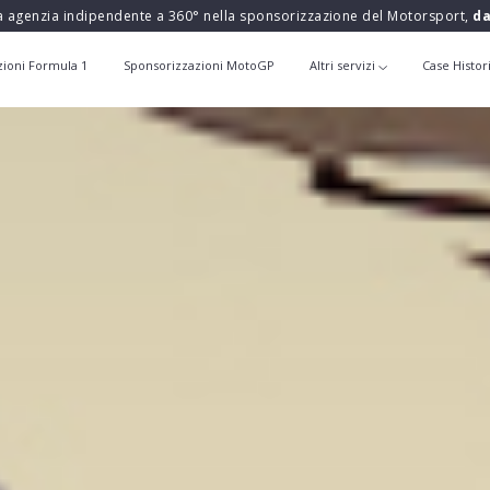
a agenzia indipendente a 360° nella sponsorizzazione del Motorsport,
da
zioni Formula 1
Sponsorizzazioni MotoGP
Altri servizi
Case Histor