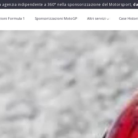
a agenzia indipendente a 360° nella sponsorizzazione del Motorsport,
da
zioni Formula 1
Sponsorizzazioni MotoGP
Altri servizi
Case Histor